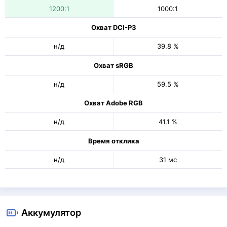
1200:1
1000:1
Охват DCI-P3
н/д
39.8 %
Охват sRGB
н/д
59.5 %
Охват Adobe RGB
н/д
41.1 %
Время отклика
н/д
31 мс
Аккумулятор