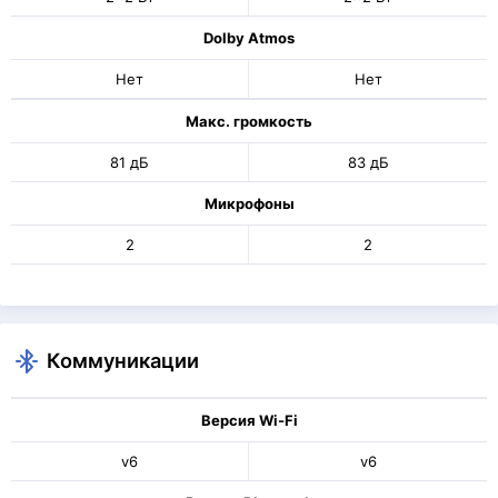
Dolby Atmos
Нет
Нет
Макс. громкость
81 дБ
83 дБ
Микрофоны
2
2
Коммуникации
Версия Wi-Fi
v6
v6