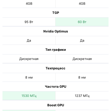
4GB
4GB
TGP
95 Вт
60 Вт
Nvidia Optimus
Да
Да
Тип графики
Дискретная
Дискретная
Техпроцесс
8 нм
8 нм
Частота GPU
1530 МГц
1237 МГц
Boost GPU