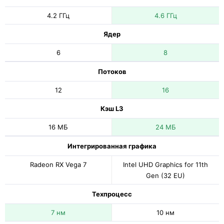
4.2 ГГц
4.6 ГГц
Ядер
6
8
Потоков
12
16
Кэш L3
16 МБ
24 МБ
Интегрированная графика
Radeon RX Vega 7
Intel UHD Graphics for 11th
Gen (32 EU)
Техпроцесс
7 нм
10 нм