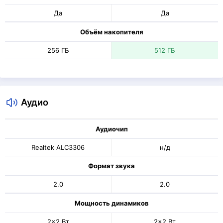
Да
Да
Объём накопителя
256 ГБ
512 ГБ
Аудио
Аудиочип
Realtek ALC3306
н/д
Формат звука
2.0
2.0
Мощность динамиков
2x2 Вт
2x2 Вт