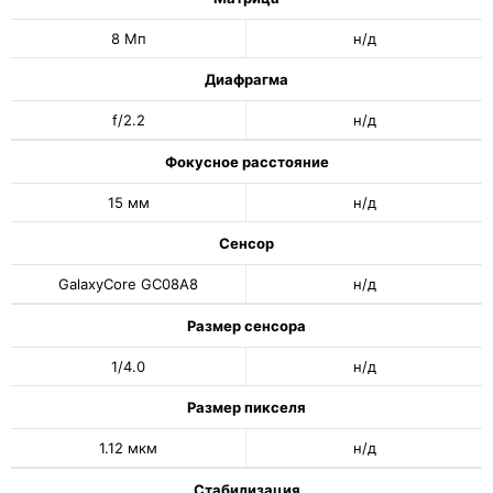
8 Мп
н/д
Диафрагма
f/2.2
н/д
Фокусное расстояние
15 мм
н/д
Сенсор
GalaxyCore GC08A8
н/д
Размер сенсора
1/4.0
н/д
Размер пикселя
1.12 мкм
н/д
Стабилизация