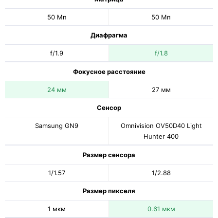
50 Мп
50 Мп
Диафрагма
f/1.9
f/1.8
Фокусное расстояние
24 мм
27 мм
Сенсор
Samsung GN9
Omnivision OV50D40 Light
Hunter 400
Размер сенсора
1/1.57
1/2.88
Размер пикселя
1 мкм
0.61 мкм