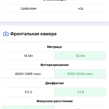
Цифровая
н/д
Фронтальная камера
Матрица
16 Мп
50 Мп
Фоторазрешение
4640x3488 пикс.
8192x6144 пикс.
Диафрагма
f/2.0
f/1.8
Фокусное расстояние