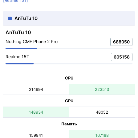
[Realme 15T]
AnTuTu 10
AnTuTu 10
Nothing CMF Phone 2 Pro
688050
Realme 15T
605158
CPU
214694
223513
GPU
148934
48052
Память
159841
167188