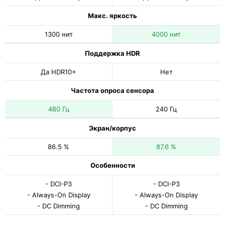
Макс. яркость
1300 нит
4000 нит
Поддержка HDR
Да HDR10+
Нет
Частота опроса сенсора
480 Гц
240 Гц
Экран/корпус
86.5 %
87.6 %
Особенности
- DCI-P3
- DCI-P3
- Always-On Display
- Always-On Display
- DC Dimming
- DC Dimming