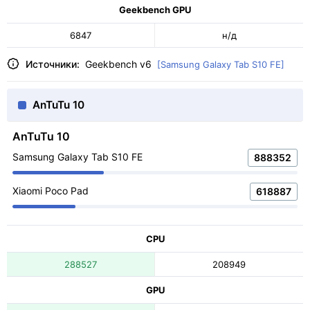
Geekbench GPU
6847
н/д
Источники:
Geekbench v6
[Samsung Galaxy Tab S10 FE]
AnTuTu 10
AnTuTu 10
Samsung Galaxy Tab S10 FE
888352
Xiaomi Poco Pad
618887
CPU
288527
208949
GPU