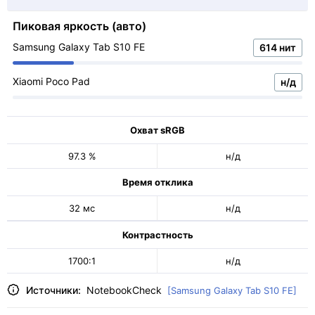
Пиковая яркость (авто)
Samsung Galaxy Tab S10 FE
614 нит
Xiaomi Poco Pad
н/д
Охват sRGB
97.3 %
н/д
Время отклика
32 мс
н/д
Контрастность
1700:1
н/д
Источники:
NotebookCheck
[Samsung Galaxy Tab S10 FE]