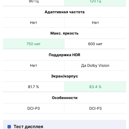
90 Гц
120 Гц
Адаптивная частота
Нет
Нет
Макс. яркость
750 нит
600 нит
Поддержка HDR
Нет
Да Dolby Vision
Экран/корпус
81.7 %
83.4 %
Особенности
DCI-P3
DCI-P3
Тест дисплея