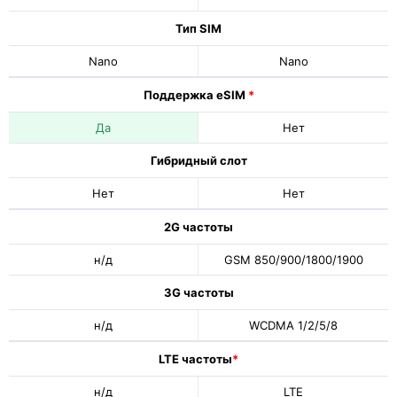
Тип SIM
Nano
Nano
Поддержка eSIM
*
Да
Нет
Гибридный слот
Нет
Нет
2G частоты
н/д
GSM 850/900/1800/1900
3G частоты
н/д
WCDMA 1/2/5/8
LTE частоты
*
н/д
LTE