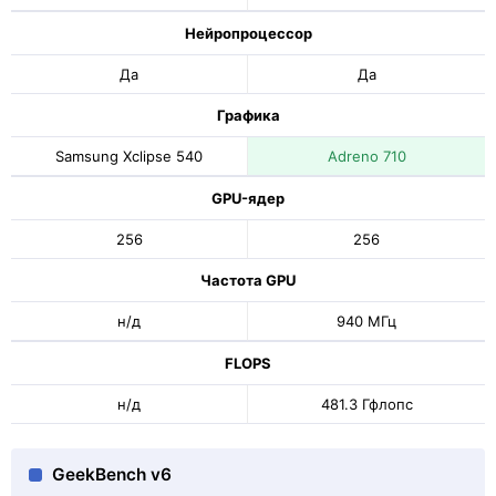
Нейропроцессор
Да
Да
Графика
Samsung Xclipse 540
Adreno 710
GPU-ядер
256
256
Частота GPU
н/д
940 МГц
FLOPS
н/д
481.3 Гфлопс
GeekBench v6