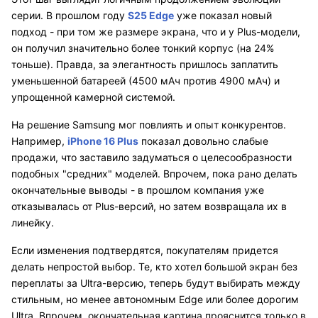
серии. В прошлом году
S25 Edge
уже показал новый
подход - при том же размере экрана, что и у Plus-модели,
он получил значительно более тонкий корпус (на 24%
тоньше). Правда, за элегантность пришлось заплатить
уменьшенной батареей (4500 мАч против 4900 мАч) и
упрощенной камерной системой.
На решение Samsung мог повлиять и опыт конкурентов.
Например,
iPhone 16 Plus
показал довольно слабые
продажи, что заставило задуматься о целесообразности
подобных "средних" моделей. Впрочем, пока рано делать
окончательные выводы - в прошлом компания уже
отказывалась от Plus-версий, но затем возвращала их в
линейку.
Если изменения подтвердятся, покупателям придется
делать непростой выбор. Те, кто хотел большой экран без
переплаты за Ultra-версию, теперь будут выбирать между
стильным, но менее автономным Edge или более дорогим
Ultra. Впрочем, окончательная картина прояснится только в