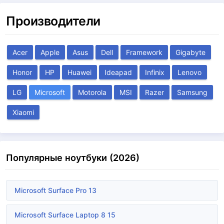
Производители
Acer
Apple
Asus
Dell
Framework
Gigabyte
Honor
HP
Huawei
Ideapad
Infinix
Lenovo
LG
Microsoft
Motorola
MSI
Razer
Samsung
Xiaomi
Популярные ноутбуки (2026)
Microsoft Surface Pro 13
Microsoft Surface Laptop 8 15