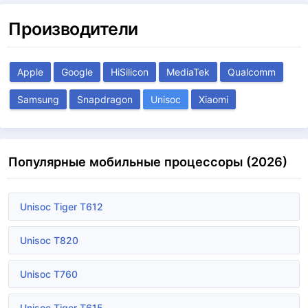
Производители
Apple
Google
HiSilicon
MediaTek
Qualcomm
Samsung
Snapdragon
Unisoc
Xiaomi
Популярные мобильные процессоры (2026)
Unisoc Tiger T612
Unisoc T820
Unisoc T760
Unisoc Tiger T615