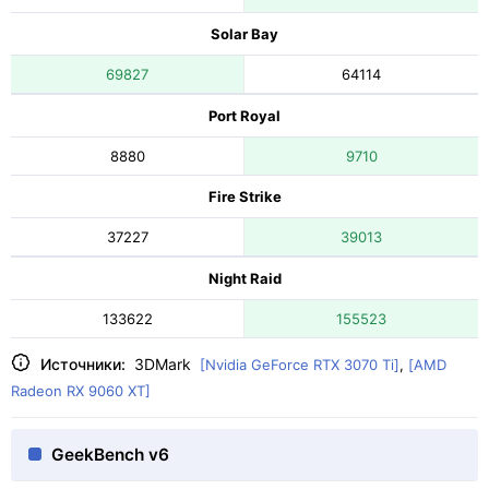
Solar Bay
69827
64114
Port Royal
8880
9710
Fire Strike
37227
39013
Night Raid
133622
155523
Источники:
3DMark
[Nvidia GeForce RTX 3070 Ti]
,
[AMD
Radeon RX 9060 XT]
GeekBench v6