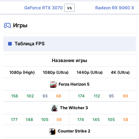
vs
GeForce RTX 3070 Ti
Radeon RX 9060 XT
Игры
Таблица FPS
Название игры
1080p (High)
1080p (Ultra)
1440p (Ultra)
4K (Ultra)
Forza Horizon 5
156
102
93
68
174
112
95
69
The Witcher 3
177
148
105
59
174
145
105
58
Counter Strike 2