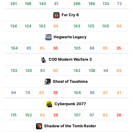
261
198
140
81
266
189
133
73
Far Cry 6
134
124
102
64
143
125
105
64
Hogwarts Legacy
104
85
65
36
105
88
65
35
COD Modern Warfare 3
133
120
93
60
142
138
94
63
Ghost of Tsushima
94
79
63
36
104
86
67
41
Cyberpunk 2077
115
102
63
29
107
97
63
28
Shadow of the Tomb Raider