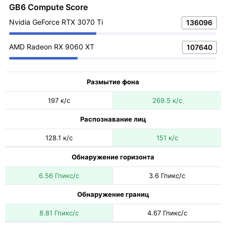
GB6 Compute Score
Nvidia GeForce RTX 3070 Ti
136096
AMD Radeon RX 9060 XT
107640
Размытие фона
197 к/с
269.5 к/с
Распознавание лиц
128.1 к/с
151 к/с
Обнаружение горизонта
6.56 Гпикс/с
3.6 Гпикс/с
Обнаружение границ
8.81 Гпикс/с
4.67 Гпикс/с