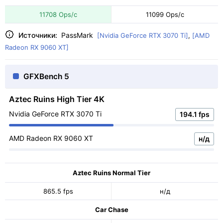
11708 Ops/с
11099 Ops/с
Источники:
PassMark
[Nvidia GeForce RTX 3070 Ti]
,
[AMD
Radeon RX 9060 XT]
GFXBench 5
Aztec Ruins High Tier 4K
Nvidia GeForce RTX 3070 Ti
194.1 fps
AMD Radeon RX 9060 XT
н/д
Aztec Ruins Normal Tier
865.5 fps
н/д
Car Chase