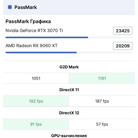
PassMark
PassMark Графика
Nvidia GeForce RTX 3070 Ti
23425
AMD Radeon RX 9060 XT
20209
G2D Mark
1051
1191
DirectX 11
192 fps
187 fps
DirectX 12
91 fps
57 fps
GPU-вычисления