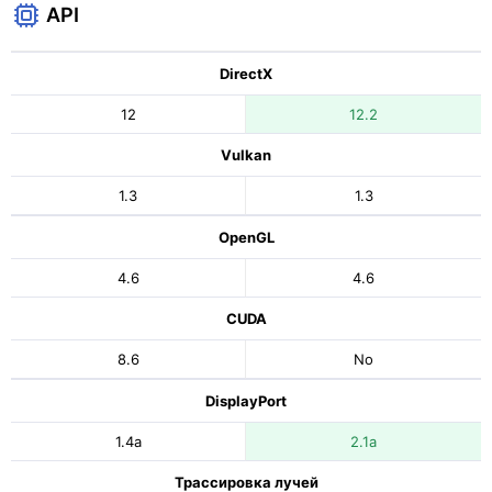
API
DirectX
12
12.2
Vulkan
1.3
1.3
OpenGL
4.6
4.6
CUDA
8.6
No
DisplayPort
1.4a
2.1a
Трассировка лучей