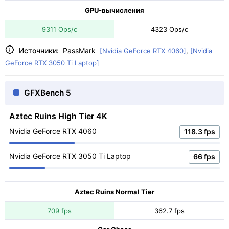
GPU-вычисления
9311 Ops/с
4323 Ops/с
Источники:
PassMark
[Nvidia GeForce RTX 4060]
,
[Nvidia
GeForce RTX 3050 Ti Laptop]
GFXBench 5
Aztec Ruins High Tier 4K
Nvidia GeForce RTX 4060
118.3 fps
Nvidia GeForce RTX 3050 Ti Laptop
66 fps
Aztec Ruins Normal Tier
709 fps
362.7 fps