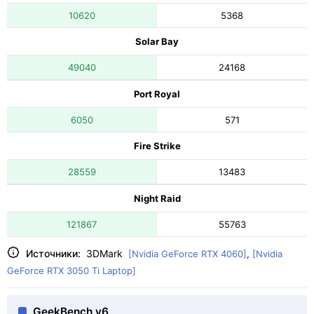
10620
5368
Solar Bay
49040
24168
Port Royal
6050
571
Fire Strike
28559
13483
Night Raid
121867
55763
Источники:
3DMark
[Nvidia GeForce RTX 4060]
,
[Nvidia
GeForce RTX 3050 Ti Laptop]
GeekBench v6