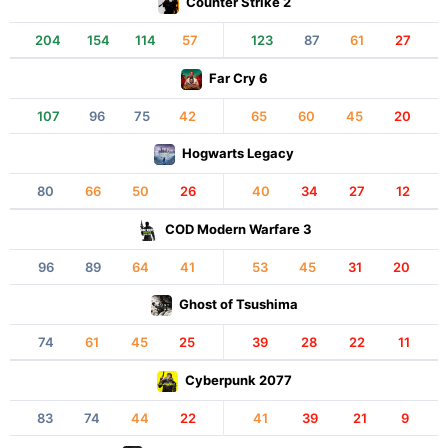
Counter Strike 2
204
154
114
57
123
87
61
27
Far Cry 6
107
96
75
42
65
60
45
20
Hogwarts Legacy
80
66
50
26
40
34
27
12
COD Modern Warfare 3
96
89
64
41
53
45
31
20
Ghost of Tsushima
74
61
45
25
39
28
22
11
Cyberpunk 2077
83
74
44
22
41
39
21
9