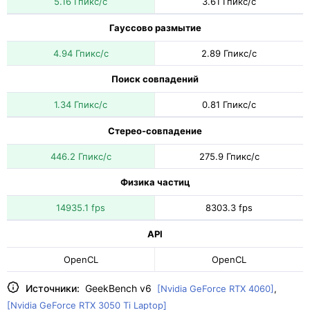
5.16 Гпикс/с
3.61 Гпикс/с
Гауссово размытие
4.94 Гпикс/с
2.89 Гпикс/с
Поиск совпадений
1.34 Гпикс/с
0.81 Гпикс/с
Стерео-совпадение
446.2 Гпикс/с
275.9 Гпикс/с
Физика частиц
14935.1 fps
8303.3 fps
API
OpenCL
OpenCL
Источники:
GeekBench v6
[Nvidia GeForce RTX 4060]
,
[Nvidia GeForce RTX 3050 Ti Laptop]