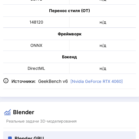
Перенос стиля (ОТ)
148120
н/д
Фреймворк
ONNX
н/д
Бэкенд
DirectML
н/д
Источники:
GeekBench v6
[Nvidia GeForce RTX 4060]
Blender
Реальные задачи 3D-моделирования
Blender GPU