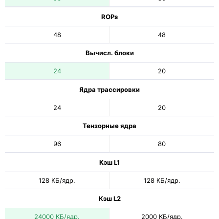
ROPs
48
48
Вычисл. блоки
24
20
Ядра трассировки
24
20
Тензорные ядра
96
80
Кэш L1
128 КБ/ядр.
128 КБ/ядр.
Кэш L2
24000 КБ/ядр.
2000 КБ/ядр.