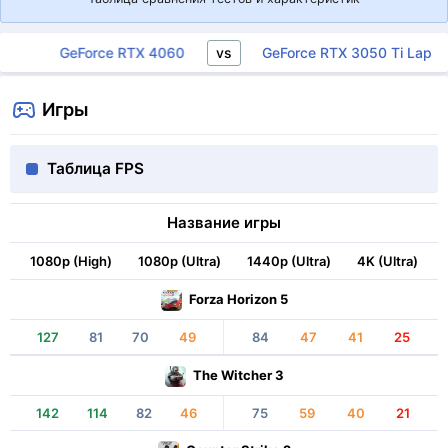
vs
GeForce RTX 4060
GeForce RTX 3050 Ti Laptop
Игры
Таблица FPS
Название игры
1080p (High)
1080p (Ultra)
1440p (Ultra)
4K (Ultra)
Forza Horizon 5
127
81
70
49
84
47
41
25
The Witcher 3
142
114
82
46
75
59
40
21