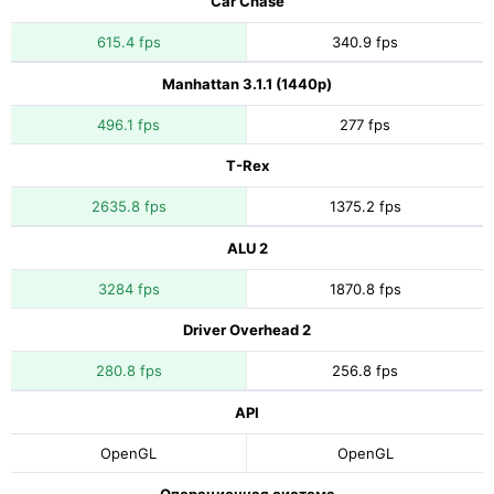
Car Chase
615.4 fps
340.9 fps
Manhattan 3.1.1 (1440p)
496.1 fps
277 fps
T-Rex
2635.8 fps
1375.2 fps
ALU 2
3284 fps
1870.8 fps
Driver Overhead 2
280.8 fps
256.8 fps
API
OpenGL
OpenGL
Операционная система