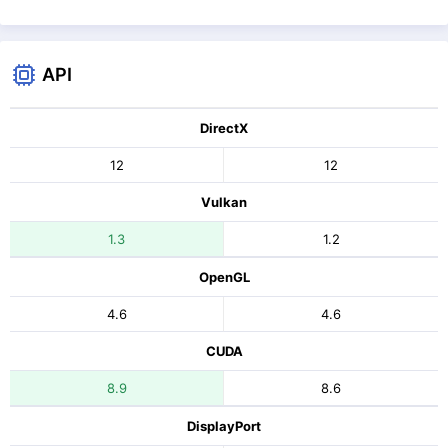
API
DirectX
12
12
Vulkan
1.3
1.2
OpenGL
4.6
4.6
CUDA
8.9
8.6
DisplayPort