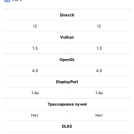
DirectX
12
12
Vulkan
1.3
1.3
OpenGL
4.6
4.6
DisplayPort
1.4a
1.4a
Трассировка лучей
Нет
Нет
DLSS