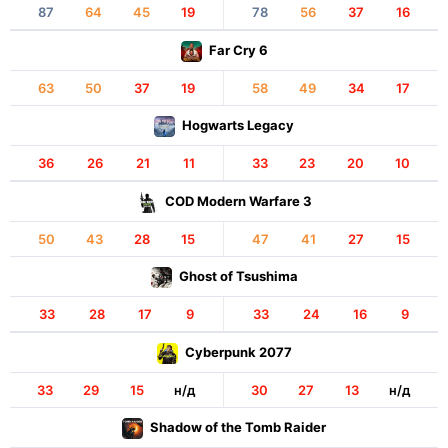
87
64
45
19
78
56
37
16
Far Cry 6
63
50
37
19
58
49
34
17
Hogwarts Legacy
36
26
21
11
33
23
20
10
COD Modern Warfare 3
50
43
28
15
47
41
27
15
Ghost of Tsushima
33
28
17
9
33
24
16
9
Cyberpunk 2077
33
29
15
н/д
30
27
13
н/д
Shadow of the Tomb Raider