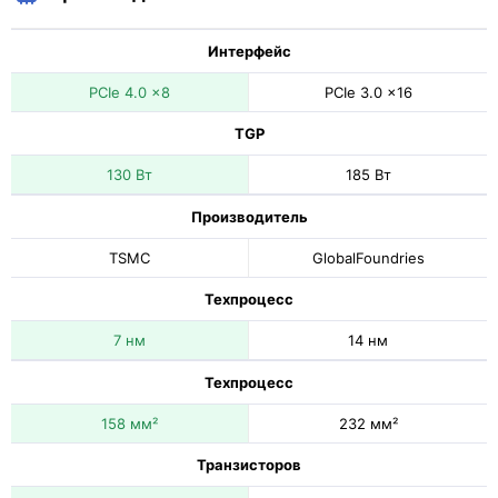
Интерфейс
PCIe 4.0 x8
PCIe 3.0 x16
TGP
130 Вт
185 Вт
Производитель
TSMC
GlobalFoundries
Техпроцесс
7 нм
14 нм
Техпроцесс
158 мм²
232 мм²
Транзисторов