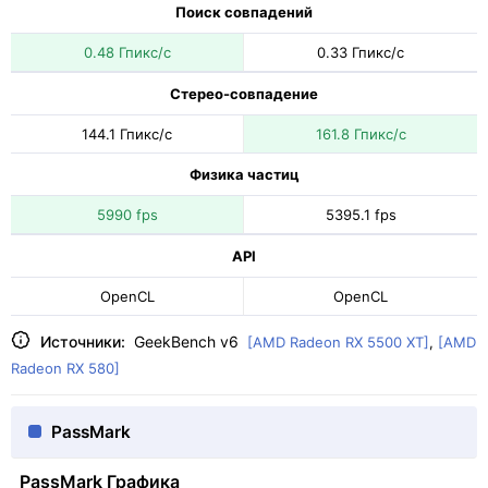
Поиск совпадений
0.48 Гпикс/с
0.33 Гпикс/с
Стерео-совпадение
144.1 Гпикс/с
161.8 Гпикс/с
Физика частиц
5990 fps
5395.1 fps
API
OpenCL
OpenCL
Источники:
GeekBench v6
[AMD Radeon RX 5500 XT]
,
[AMD
Radeon RX 580]
PassMark
PassMark Графика