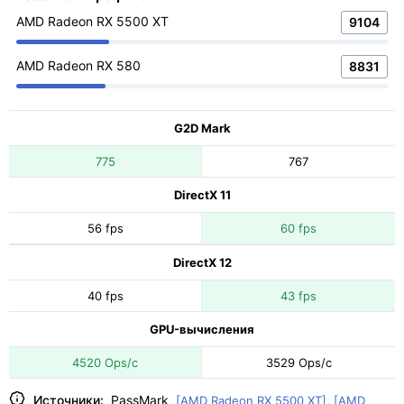
AMD Radeon RX 5500 XT
9104
AMD Radeon RX 580
8831
G2D Mark
775
767
DirectX 11
56 fps
60 fps
DirectX 12
40 fps
43 fps
GPU-вычисления
4520 Ops/с
3529 Ops/с
Источники:
PassMark
[AMD Radeon RX 5500 XT]
,
[AMD