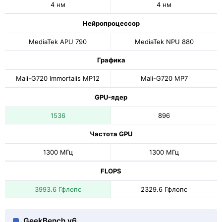
4 нм
4 нм
Нейропроцессор
MediaTek APU 790
MediaTek NPU 880
Графика
Mali-G720 Immortalis MP12
Mali-G720 MP7
GPU-ядер
1536
896
Частота GPU
1300 МГц
1300 МГц
FLOPS
3993.6 Гфлопс
2329.6 Гфлопс
GeekBench v6