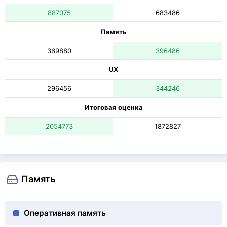
887075
683486
Память
369880
396486
UX
296456
344246
Итоговая оценка
2054773
1872827
Память
Оперативная память