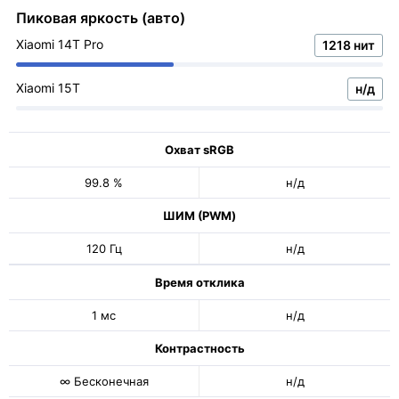
Пиковая яркость (авто)
Xiaomi 14T Pro
1218 нит
Xiaomi 15T
н/д
Охват sRGB
99.8 %
н/д
ШИМ (PWM)
120 Гц
н/д
Время отклика
1 мс
н/д
Контрастность
∞ Бесконечная
н/д