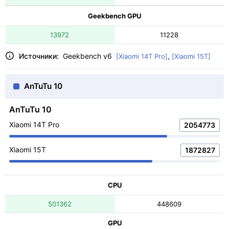
Geekbench GPU
13972
11228
Источники:
Geekbench v6
[Xiaomi 14T Pro]
,
[Xiaomi 15T]
AnTuTu 10
AnTuTu 10
Xiaomi 14T Pro
2054773
Xiaomi 15T
1872827
CPU
501362
448609
GPU