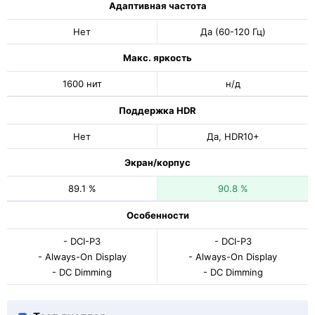
Адаптивная частота
Нет
Да (60-120 Гц)
Макс. яркость
1600 нит
н/д
Поддержка HDR
Нет
Да, HDR10+
Экран/корпус
89.1 %
90.8 %
Особенности
- DCI-P3
- DCI-P3
- Always-On Display
- Always-On Display
- DC Dimming
- DC Dimming