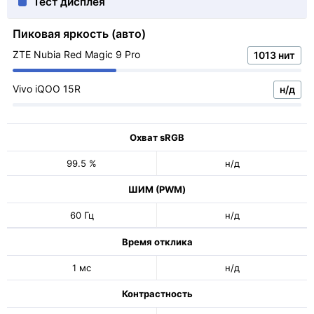
Тест дисплея
Пиковая яркость (авто)
ZTE Nubia Red Magic 9 Pro
1013 нит
Vivo iQOO 15R
н/д
Охват sRGB
99.5 %
н/д
ШИМ (PWM)
60 Гц
н/д
Время отклика
1 мс
н/д
Контрастность