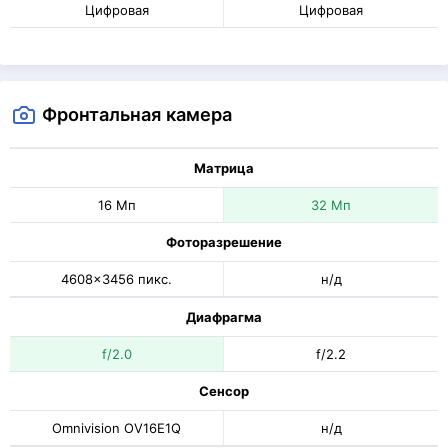
Цифровая
Цифровая
Фронтальная камера
Матрица
16 Мп
32 Мп
Фоторазрешение
4608x3456 пикс.
н/д
Диафрагма
f/2.0
f/2.2
Сенсор
Omnivision OV16E1Q
н/д