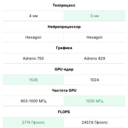
Техпроцесс
4 нм
3 нм
Нейропроцессор
Hexagon
Hexagon
Графика
Adreno 750
Adreno 829
GPU-ядер
1536
1024
Частота GPU
903-1000 МГц
1200 МГц
FLOPS
2774 Гфлопс
2457.6 Гфлопс