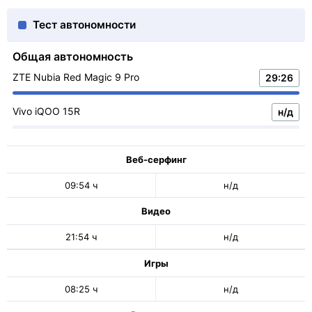
Тест автономности
Общая автономность
ZTE Nubia Red Magic 9 Pro
29:26
Vivo iQOO 15R
н/д
Веб-серфинг
09:54 ч
н/д
Видео
21:54 ч
н/д
Игры
08:25 ч
н/д