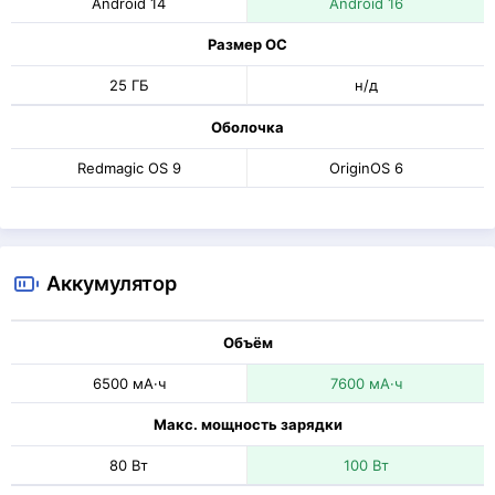
Android 14
Android 16
Размер ОС
25 ГБ
н/д
Оболочка
Redmagic OS 9
OriginOS 6
Аккумулятор
Объём
6500 мА·ч
7600 мА·ч
Макс. мощность зарядки
80 Вт
100 Вт