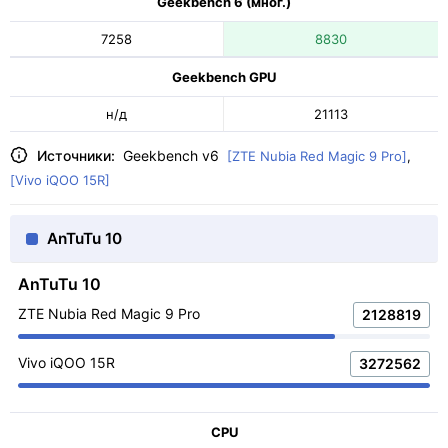
Geekbench 6 (мног.)
7258
8830
Geekbench GPU
н/д
21113
Источники:
Geekbench v6
[ZTE Nubia Red Magic 9 Pro]
,
[Vivo iQOO 15R]
AnTuTu 10
AnTuTu 10
ZTE Nubia Red Magic 9 Pro
2128819
Vivo iQOO 15R
3272562
CPU