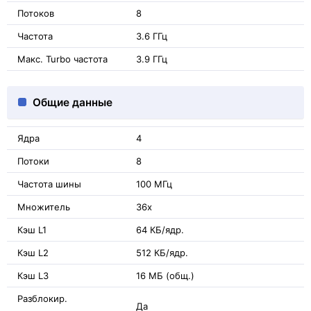
Потоков
8
Частота
3.6 ГГц
Макс. Turbo частота
3.9 ГГц
Общие данные
Ядра
4
Потоки
8
Частота шины
100 МГц
Множитель
36x
Кэш L1
64 КБ/ядр.
Кэш L2
512 КБ/ядр.
Кэш L3
16 МБ (общ.)
Разблокир.
Да