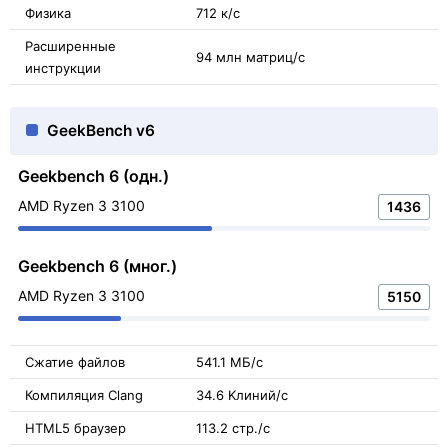
Физика
712 к/с
Расширенные
94 млн матриц/с
инструкции
GeekBench v6
Geekbench 6 (одн.)
AMD Ryzen 3 3100
1436
Geekbench 6 (мног.)
AMD Ryzen 3 3100
5150
Сжатие файлов
541.1 МБ/с
Компиляция Clang
34.6 Kлиний/с
HTML5 браузер
113.2 стр./с