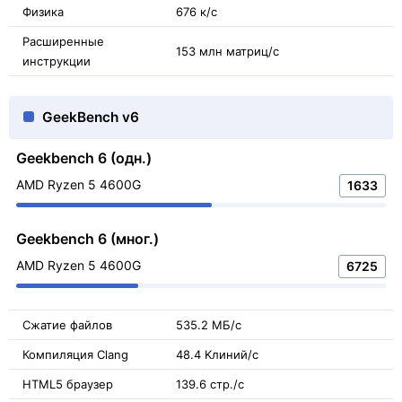
Физика
676 к/с
Расширенные
153 млн матриц/с
инструкции
GeekBench v6
Geekbench 6 (одн.)
AMD Ryzen 5 4600G
1633
Geekbench 6 (мног.)
AMD Ryzen 5 4600G
6725
Сжатие файлов
535.2 МБ/с
Компиляция Clang
48.4 Kлиний/с
HTML5 браузер
139.6 стр./с