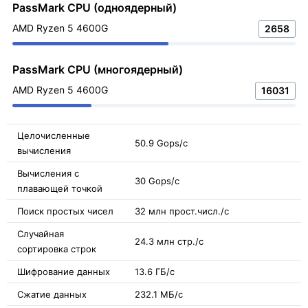
PassMark CPU (одноядерный)
AMD Ryzen 5 4600G
2658
PassMark CPU (многоядерный)
AMD Ryzen 5 4600G
16031
Целочисленные
50.9 Gops/с
вычисления
Вычисления с
30 Gops/с
плавающей точкой
Поиск простых чисел
32 млн прост.числ./с
Случайная
24.3 млн стр./с
сортировка строк
Шифрование данных
13.6 ГБ/с
Сжатие данных
232.1 МБ/с