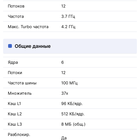
Потоков
12
Частота
3.7 ГГц
Макс. Turbo частота
4.2 ГГц
Общие данные
Ядра
6
Потоки
12
Частота шины
100 МГц
Множитель
37x
Кэш L1
96 КБ/ядр.
Кэш L2
512 КБ/ядр.
Кэш L3
8 МБ (общ.)
Разблокир.
Да