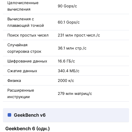
Целочисленные
90 Gops/с
вычисления
Вычисления с
60.1 Gops/с
плавающей точкой
Поиск простых чисел
231 млн прост.числ./с
Случайная
36.1 млн стр./с
сортировка строк
Шифрование данных
16.6 ГБ/с
Сжатие данных
340.4 МБ/с
Физика
2000 к/с
Расширенные
279 млн матриц/с
инструкции
GeekBench v6
Geekbench 6 (одн.)