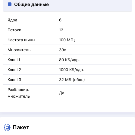
Общие данные
Ядра
6
Потоки
12
Частота шины
100 МГц
Множитель
39x
Кэш L1
80 КБ/ядр.
Кэш L2
1000 КБ/ядр.
Кэш L3
32 МБ (общ.)
Разблокир.
Да
множитель
Пакет