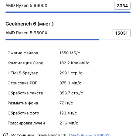
AMD Ryzen 5 9600X
3334
Geekbench 6 (мног.)
AMD Ryzen 5 9600X
15031
Сжатие файлов
1550 МБ/с
Компиляция Clang
102.2 Kлиний/с
HTML5 браузер
299.1 стр./с
Отрисовка PDF
375.3 Мп/с
Обработка текста
353.7 стр./с
Размытие фона
77.1 к/с
Обработка фото
123.4 к/с
Трассировка лучей
21.6 Мп/с
Источники:
Geekbench v6
[AMD Ryzen 5 9600X]