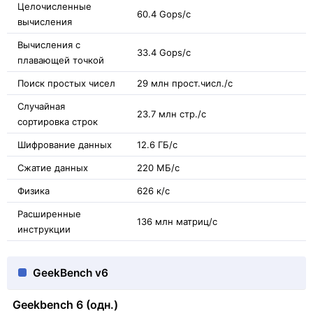
Целочисленные
60.4 Gops/с
вычисления
Вычисления с
33.4 Gops/с
плавающей точкой
Поиск простых чисел
29 млн прост.числ./с
Случайная
23.7 млн стр./с
сортировка строк
Шифрование данных
12.6 ГБ/с
Сжатие данных
220 МБ/с
Физика
626 к/с
Расширенные
136 млн матриц/с
инструкции
GeekBench v6
Geekbench 6 (одн.)