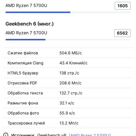
AMD Ryzen 7 5700U
1605
Geekbench 6 (мног.)
AMD Ryzen 7 5700U
6562
Сжатие файлов
504.6 МБ/с
Компиляция Clang
43.4 Kлиний/с
HTML5 браузер
138 стр./с
Отрисовка PDF
208.6 Мп/с
Обработка текста
132.7 стр./с
Размытие фона
32.1 к/с
Обработка фото
55.9 к/с
Трассировка лучей
13.2 Мп/с
Источники:
Geekbench v6
[AMD Ryzen 7 5700U]