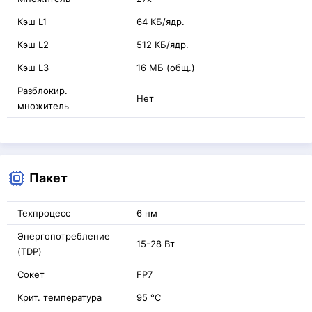
Кэш L1
64 КБ/ядр.
Кэш L2
512 КБ/ядр.
Кэш L3
16 МБ (общ.)
Разблокир.
Нет
множитель
Пакет
Техпроцесс
6 нм
Энергопотребление
15-28 Вт
(TDP)
Сокет
FP7
Крит. температура
95 °C