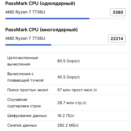
PassMark CPU (одноядерный)
AMD Ryzen 7 7736U
3380
PassMark CPU (многоядерный)
AMD Ryzen 7 7736U
22214
Целочисленные
80.5 Gops/с
вычисления
Вычисления с
45.5 Gops/с
плавающей точкой
Поиск простых чисел
57 млн прост.числ./с
Случайная
28.7 млн стр./с
сортировка строк
Шифрование данных
16.2 ГБ/с
Сжатие данных
282.2 МБ/с