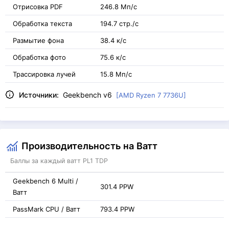
Отрисовка PDF
246.8 Мп/с
Обработка текста
194.7 стр./с
Размытие фона
38.4 к/с
Обработка фото
75.6 к/с
Трассировка лучей
15.8 Мп/с
Источники:
Geekbench v6
[AMD Ryzen 7 7736U]
Производительность на Ватт
Баллы за каждый ватт PL1 TDP
Geekbench 6 Multi /
301.4 PPW
Ватт
PassMark CPU / Ватт
793.4 PPW