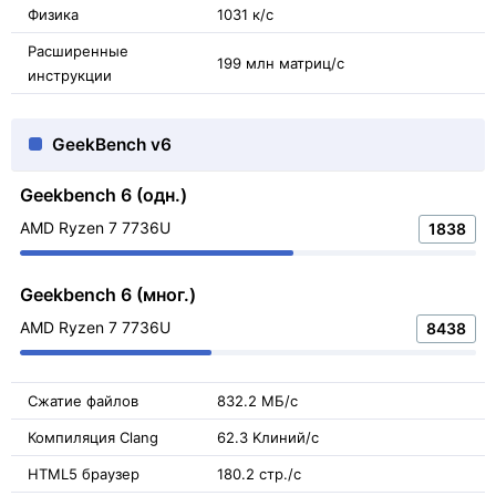
Физика
1031 к/с
Расширенные
199 млн матриц/с
инструкции
GeekBench v6
Geekbench 6 (одн.)
AMD Ryzen 7 7736U
1838
Geekbench 6 (мног.)
AMD Ryzen 7 7736U
8438
Сжатие файлов
832.2 МБ/с
Компиляция Clang
62.3 Kлиний/с
HTML5 браузер
180.2 стр./с