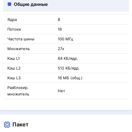
Общие данные
Ядра
8
Потоки
16
Частота шины
100 МГц
Множитель
27x
Кэш L1
64 КБ/ядр.
Кэш L2
512 КБ/ядр.
Кэш L3
16 МБ (общ.)
Разблокир.
Нет
множитель
Пакет