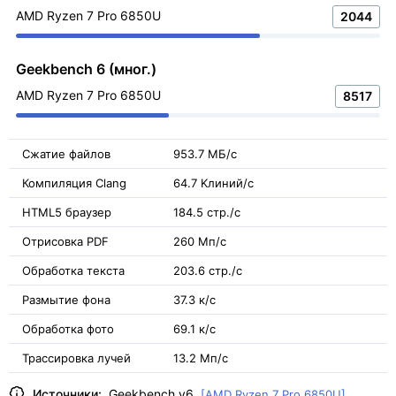
AMD Ryzen 7 Pro 6850U
2044
Geekbench 6 (мног.)
AMD Ryzen 7 Pro 6850U
8517
Сжатие файлов
953.7 МБ/с
Компиляция Clang
64.7 Kлиний/с
HTML5 браузер
184.5 стр./с
Отрисовка PDF
260 Мп/с
Обработка текста
203.6 стр./с
Размытие фона
37.3 к/с
Обработка фото
69.1 к/с
Трассировка лучей
13.2 Мп/с
Источники:
Geekbench v6
[AMD Ryzen 7 Pro 6850U]