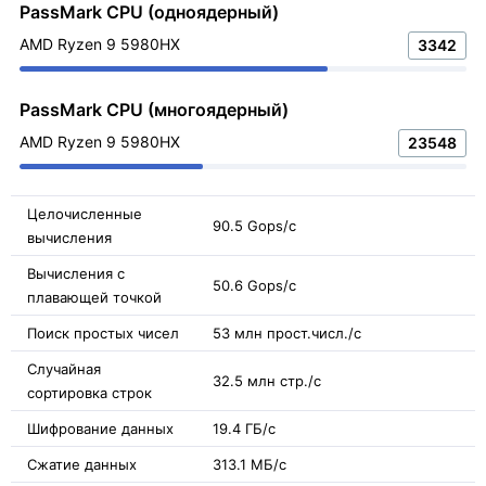
PassMark CPU (одноядерный)
AMD Ryzen 9 5980HX
3342
PassMark CPU (многоядерный)
AMD Ryzen 9 5980HX
23548
Целочисленные
90.5 Gops/с
вычисления
Вычисления с
50.6 Gops/с
плавающей точкой
Поиск простых чисел
53 млн прост.числ./с
Случайная
32.5 млн стр./с
сортировка строк
Шифрование данных
19.4 ГБ/с
Сжатие данных
313.1 МБ/с