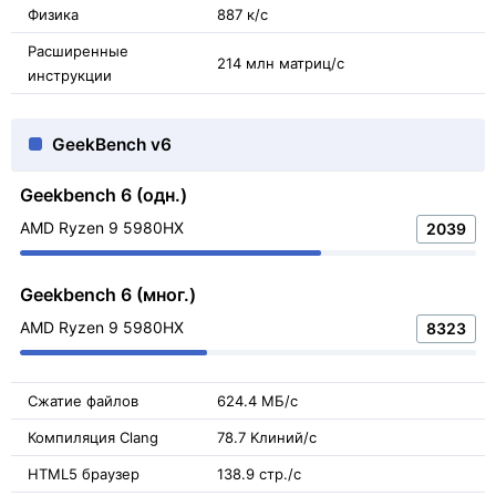
Физика
887 к/с
Расширенные
214 млн матриц/с
инструкции
GeekBench v6
Geekbench 6 (одн.)
AMD Ryzen 9 5980HX
2039
Geekbench 6 (мног.)
AMD Ryzen 9 5980HX
8323
Сжатие файлов
624.4 МБ/с
Компиляция Clang
78.7 Kлиний/с
HTML5 браузер
138.9 стр./с