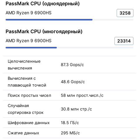
PassMark CPU (одноядерный)
AMD Ryzen 9 6900HS
3258
PassMark CPU (многоядерный)
AMD Ryzen 9 6900HS
23314
Целочисленные
87.3 Gops/с
вычисления
Вычисления с
48.6 Gops/с
плавающей точкой
Поиск простых чисел
58 млн прост.числ./с
Случайная
30.8 млн стр./с
сортировка строк
Шифрование данных
18.5 ГБ/с
Сжатие данных
295 МБ/с