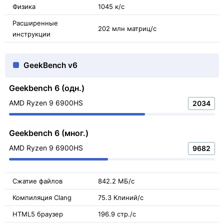
Физика
1045 к/с
Расширенные
202 млн матриц/с
инструкции
GeekBench v6
Geekbench 6 (одн.)
AMD Ryzen 9 6900HS
2034
Geekbench 6 (мног.)
AMD Ryzen 9 6900HS
9682
Сжатие файлов
842.2 МБ/с
Компиляция Clang
75.3 Kлиний/с
HTML5 браузер
196.9 стр./с