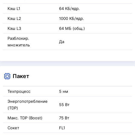
Кэш L1
64 КБ/ядр.
Кэш L2
1000 КБ/ядр.
Кэш L3
64 МБ (общ.)
Разблокир.
Да
множитель
Пакет
Техпроцесс
5 нм
Энергопотребление
55 Вт
(TDP)
Макс. TDP (Boost)
75 Вт
Сокет
FL1