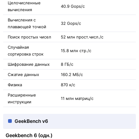
Целочисленные
40.9 Gops/с
вычисления
Вычисления с
32 Gops/с
плавающей точкой
Поиск простых чисел
52 млн прост.числ./с
Случайная
15.8 млн стр./с
сортировка строк
Шифрование данных
8 ГБ/с
Сжатие данных
160.2 МБ/с
Физика
870 к/с
Расширенные
11 млн матриц/с
инструкции
GeekBench v6
Geekbench 6 (одн.)