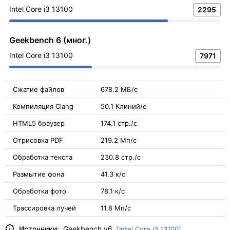
Intel Core i3 13100
2295
Geekbench 6 (мног.)
Intel Core i3 13100
7971
Сжатие файлов
678.2 МБ/с
Компиляция Clang
50.1 Kлиний/с
HTML5 браузер
174.1 стр./с
Отрисовка PDF
219.2 Мп/с
Обработка текста
230.8 стр./с
Размытие фона
41.3 к/с
Обработка фото
78.1 к/с
Трассировка лучей
11.8 Мп/с
Источники:
Geekbench v6
[Intel Core i3 13100]