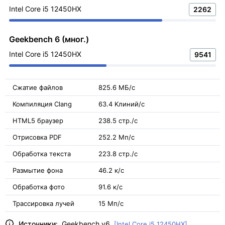
Intel Core i5 12450HX
2262
Geekbench 6 (мног.)
Intel Core i5 12450HX
9541
Сжатие файлов
825.6 МБ/с
Компиляция Clang
63.4 Kлиний/с
HTML5 браузер
238.5 стр./с
Отрисовка PDF
252.2 Мп/с
Обработка текста
223.8 стр./с
Размытие фона
46.2 к/с
Обработка фото
91.6 к/с
Трассировка лучей
15 Мп/с
Источники:
Geekbench v6
[Intel Core i5 12450HX]