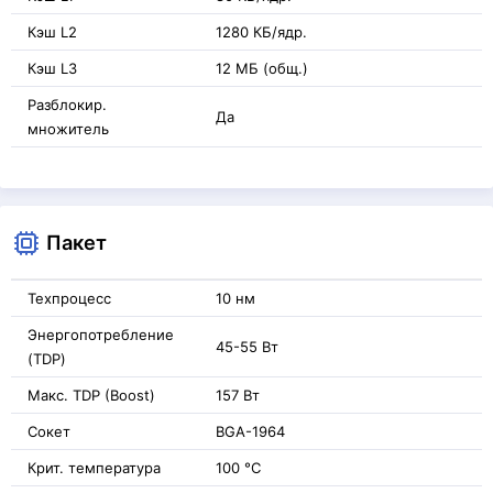
Кэш L2
1280 КБ/ядр.
Кэш L3
12 МБ (общ.)
Разблокир.
Да
множитель
Пакет
Техпроцесс
10 нм
Энергопотребление
45-55 Вт
(TDP)
Макс. TDP (Boost)
157 Вт
Сокет
BGA-1964
Крит. температура
100 °C