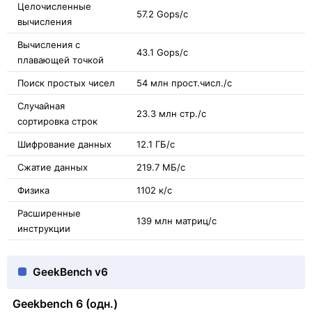
Целочисленные
57.2 Gops/с
вычисления
Вычисления с
43.1 Gops/с
плавающей точкой
Поиск простых чисел
54 млн прост.числ./с
Случайная
23.3 млн стр./с
сортировка строк
Шифрование данных
12.1 ГБ/с
Сжатие данных
219.7 МБ/с
Физика
1102 к/с
Расширенные
139 млн матриц/с
инструкции
GeekBench v6
Geekbench 6 (одн.)