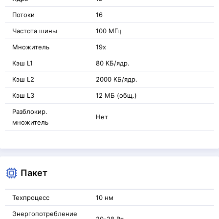
Потоки
16
Частота шины
100 МГц
Множитель
19x
Кэш L1
80 КБ/ядр.
Кэш L2
2000 КБ/ядр.
Кэш L3
12 МБ (общ.)
Разблокир.
Нет
множитель
Пакет
Техпроцесс
10 нм
Энергопотребление