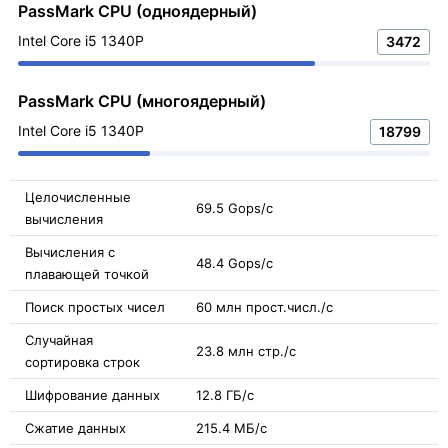
PassMark CPU (одноядерный)
Intel Core i5 1340P
3472
PassMark CPU (многоядерный)
Intel Core i5 1340P
18799
Целочисленные
69.5 Gops/с
вычисления
Вычисления с
48.4 Gops/с
плавающей точкой
Поиск простых чисел
60 млн прост.числ./с
Случайная
23.8 млн стр./с
сортировка строк
Шифрование данных
12.8 ГБ/с
Сжатие данных
215.4 МБ/с