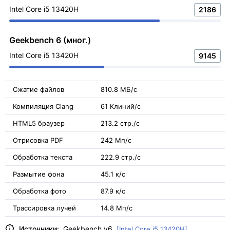
Intel Core i5 13420H
2186
Geekbench 6 (мног.)
Intel Core i5 13420H
9145
Сжатие файлов
810.8 МБ/с
Компиляция Clang
61 Kлиний/с
HTML5 браузер
213.2 стр./с
Отрисовка PDF
242 Мп/с
Обработка текста
222.9 стр./с
Размытие фона
45.1 к/с
Обработка фото
87.9 к/с
Трассировка лучей
14.8 Мп/с
Источники:
Geekbench v6
[Intel Core i5 13420H]