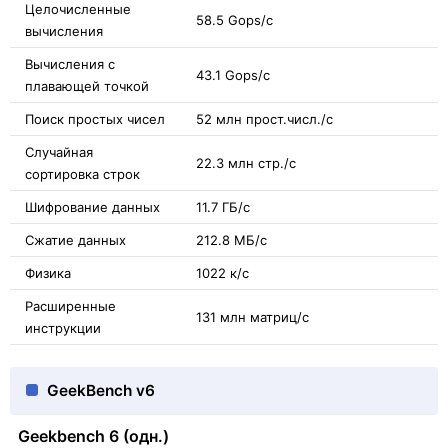
Целочисленные
58.5 Gops/с
вычисления
Вычисления с
43.1 Gops/с
плавающей точкой
Поиск простых чисел
52 млн прост.числ./с
Случайная
22.3 млн стр./с
сортировка строк
Шифрование данных
11.7 ГБ/с
Сжатие данных
212.8 МБ/с
Физика
1022 к/с
Расширенные
131 млн матриц/с
инструкции
GeekBench v6
Geekbench 6 (одн.)