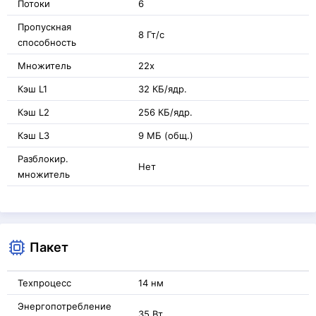
Потоки
6
Пропускная
8 Гт/с
способность
Множитель
22x
Кэш L1
32 КБ/ядр.
Кэш L2
256 КБ/ядр.
Кэш L3
9 МБ (общ.)
Разблокир.
Нет
множитель
Пакет
Техпроцесс
14 нм
Энергопотребление
35 Вт