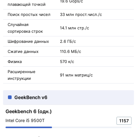
19.6 Gops/с
плавающей точкой
Поиск простых чисел
33 млн прост.числ./с
Случайная
14.1 млн стр./с
сортировка строк
Шифрование данных
2.6 ГБ/с
Сжатие данных
110.6 МБ/с
Физика
570 к/с
Расширенные
91 млн матриц/с
инструкции
GeekBench v6
Geekbench 6 (одн.)
Intel Core i5 9500T
1157