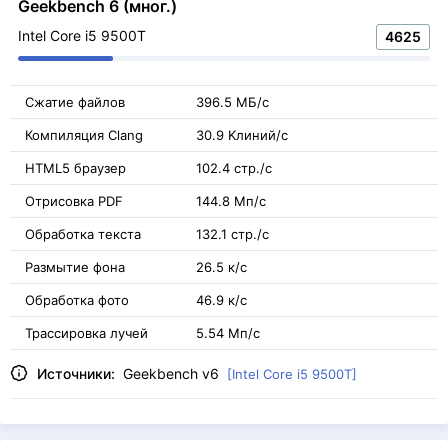
Geekbench 6 (мног.)
Intel Core i5 9500T
4625
Сжатие файлов
396.5 МБ/с
Компиляция Clang
30.9 Kлиний/с
HTML5 браузер
102.4 стр./с
Отрисовка PDF
144.8 Мп/с
Обработка текста
132.1 стр./с
Размытие фона
26.5 к/с
Обработка фото
46.9 к/с
Трассировка лучей
5.54 Мп/с
Источники:
Geekbench v6
[Intel Core i5 9500T]