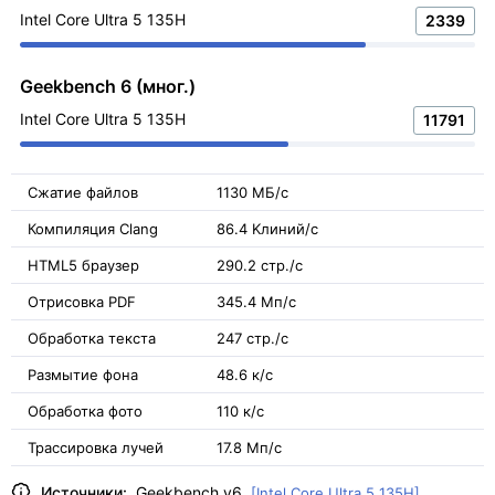
Intel Core Ultra 5 135H
2339
Geekbench 6 (мног.)
Intel Core Ultra 5 135H
11791
Сжатие файлов
1130 МБ/с
Компиляция Clang
86.4 Kлиний/с
HTML5 браузер
290.2 стр./с
Отрисовка PDF
345.4 Мп/с
Обработка текста
247 стр./с
Размытие фона
48.6 к/с
Обработка фото
110 к/с
Трассировка лучей
17.8 Мп/с
Источники:
Geekbench v6
[Intel Core Ultra 5 135H]