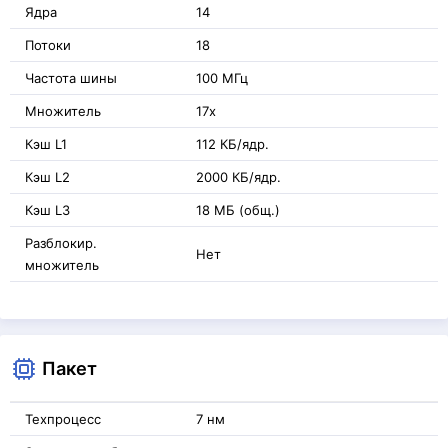
Ядра
14
Потоки
18
Частота шины
100 МГц
Множитель
17x
Кэш L1
112 КБ/ядр.
Кэш L2
2000 КБ/ядр.
Кэш L3
18 МБ (общ.)
Разблокир.
Нет
множитель
Пакет
Техпроцесс
7 нм