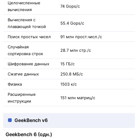
Целочисленные
74 Gops/с
вычисления
Вычисления с
55.4 Gops/с
плавающей точкой
Поиск простых чисел
91 млн прост.числ./с
Случайная
28.7 млн стр./с
сортировка строк
Шифрование данных
15 ГБ/с
Сжатие данных
250.8 МБ/с
Физика
1503 к/с
Расширенные
151 млн матриц/с
инструкции
GeekBench v6
Geekbench 6 (одн.)