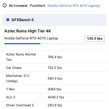
Источники:
PassMark
[Nvidia GeForce RTX 4070 Laptop]
GFXBench 5
Aztec Ruins High Tier 4K
Nvidia GeForce RTX 4070 Laptop
135.5 fps
Aztec Ruins Normal
799.4 fps
Tier
Car Chase
702.5 fps
Manhattan 3.1.1
560.4 fps
(1440p)
T-Rex
3084 fps
ALU 2
4439.2 fps
Driver Overhead 2
283.8 fps