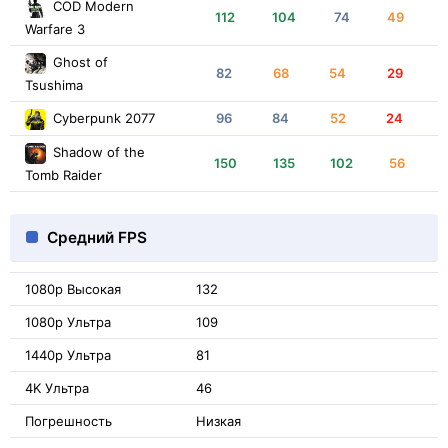
COD Modern
112
104
74
49
Warfare 3
Ghost of
82
68
54
29
Tsushima
Cyberpunk 2077
96
84
52
24
Shadow of the
150
135
102
56
Tomb Raider
Средний FPS
1080p Высокая
132
1080p Ультра
109
1440p Ультра
81
4K Ультра
46
Погрешность
Низкая