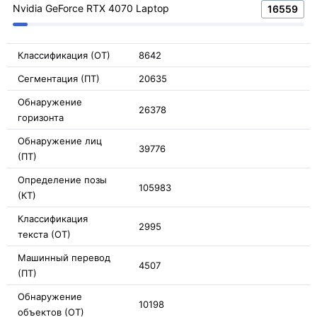
Nvidia GeForce RTX 4070 Laptop
16559
Классификация (ОТ)
8642
Сегментация (ПТ)
20635
Обнаружение
26378
горизонта
Обнаружение лиц
39776
(ПТ)
Определение позы
105983
(КТ)
Классификация
2995
текста (ОТ)
Машинный перевод
4507
(ПТ)
Обнаружение
10198
объектов (ОТ)