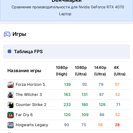
Сравнение производительности для Nvidia GeForce RTX 4070
Laptop
Игры
Таблица FPS
1080p
1080p
1440p
4K
Название игры
(High)
(Ultra)
(Ultra)
(Ultra)
Forza Horizon 5
139
92
79
57
The Witcher 3
163
131
97
52
Counter Strike 2
233
180
129
71
Far Cry 6
120
109
88
52
Hogwarts Legacy
90
75
58
28