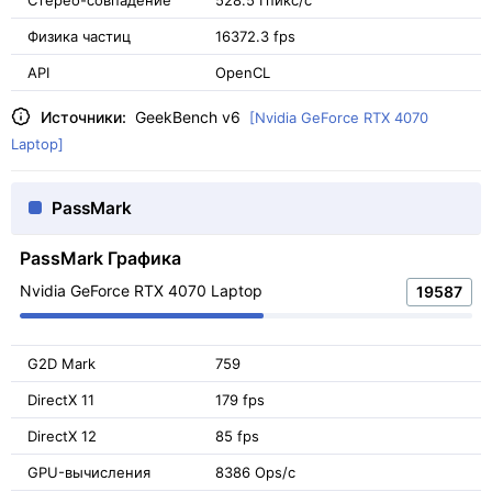
Стерео-совпадение
528.5 Гпикс/с
Физика частиц
16372.3 fps
API
OpenCL
Источники:
GeekBench v6
[Nvidia GeForce RTX 4070
Laptop]
PassMark
PassMark Графика
Nvidia GeForce RTX 4070 Laptop
19587
G2D Mark
759
DirectX 11
179 fps
DirectX 12
85 fps
GPU-вычисления
8386 Ops/с