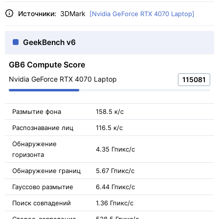
Источники:
3DMark
[Nvidia GeForce RTX 4070 Laptop]
GeekBench v6
GB6 Compute Score
Nvidia GeForce RTX 4070 Laptop
115081
Размытие фона
158.5 к/с
Распознавание лиц
116.5 к/с
Обнаружение
4.35 Гпикс/с
горизонта
Обнаружение границ
5.67 Гпикс/с
Гауссово размытие
6.44 Гпикс/с
Поиск совпадений
1.36 Гпикс/с