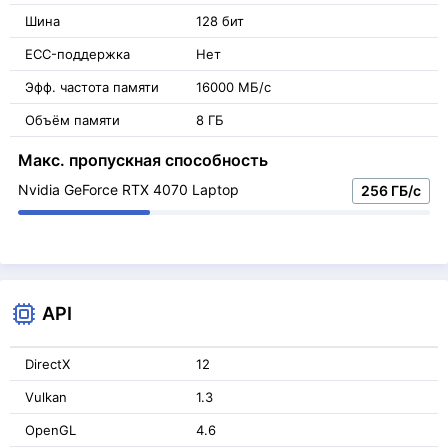
Шина
128 бит
ECC-поддержка
Нет
Эфф. частота памяти
16000 МБ/с
Объём памяти
8 ГБ
Макс. пропускная способность
Nvidia GeForce RTX 4070 Laptop
256 ГБ/с
API
DirectX
12
Vulkan
1.3
OpenGL
4.6