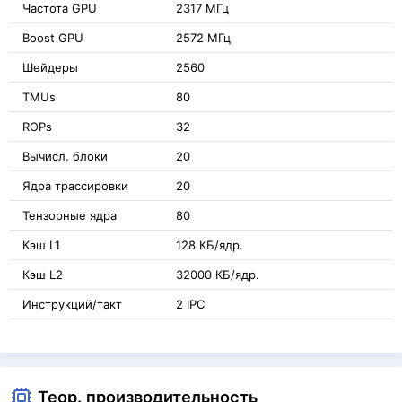
Частота GPU
2317 МГц
Boost GPU
2572 МГц
Шейдеры
2560
TMUs
80
ROPs
32
Вычисл. блоки
20
Ядра трассировки
20
Тензорные ядра
80
Кэш L1
128 КБ/ядр.
Кэш L2
32000 КБ/ядр.
Инструкций/такт
2 IPC
Теор. производительность