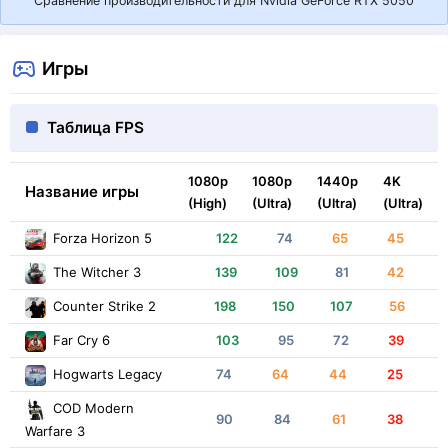
Сравнение производительности для Nvidia GeForce RTX 5050
Игры
Таблица FPS
1080p
1080p
1440p
4K
Название игры
(High)
(Ultra)
(Ultra)
(Ultra)
Forza Horizon 5
122
74
65
45
The Witcher 3
139
109
81
42
Counter Strike 2
198
150
107
56
Far Cry 6
103
95
72
39
Hogwarts Legacy
74
64
44
25
COD Modern
90
84
61
38
Warfare 3