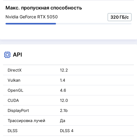
Макс. пропускная способность
Nvidia GeForce RTX 5050
320 ГБ/с
API
DirectX
12.2
Vulkan
1.4
OpenGL
4.6
CUDA
12.0
DisplayPort
2.1b
Трассировка лучей
Да
DLSS
DLSS 4