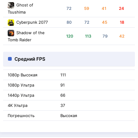
Ghost of
72
59
41
24
Tsushima
Cyberpunk 2077
80
72
45
18
Shadow of the
120
113
79
42
Tomb Raider
Средний FPS
1080p Высокая
111
1080p Ультра
91
1440p Ультра
66
4K Ультра
37
Погрешность
Высокая