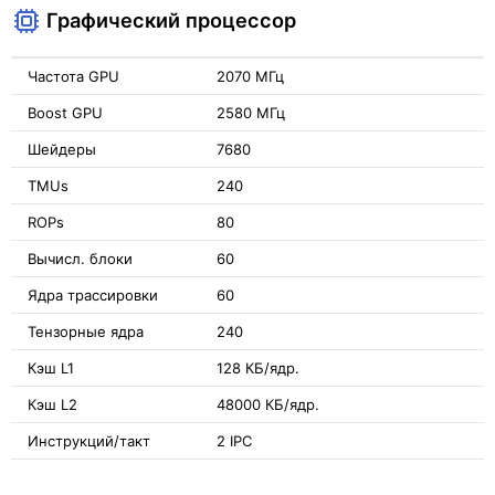
Графический процессор
Частота GPU
2070 МГц
Boost GPU
2580 МГц
Шейдеры
7680
TMUs
240
ROPs
80
Вычисл. блоки
60
Ядра трассировки
60
Тензорные ядра
240
Кэш L1
128 КБ/ядр.
Кэш L2
48000 КБ/ядр.
Инструкций/такт
2 IPC