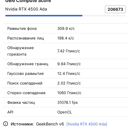
GB6 Compute Score
Nvidia RTX 4500 Ada
206673
Размытие фона
309.9 к/с
Распознавание лиц
198.4 к/с
Обнаружение
7.42 Гпикс/с
горизонта
Обнаружение границ
9.94 Гпикс/с
Гауссово размытие
12.4 Гпикс/с
Поиск совпадений
2.02 Гпикс/с
Стерео-совпадение
1060 Гпикс/с
Физика частиц
31078.1 fps
API
OpenCL
Источники:
GeekBench v6
[Nvidia RTX 4500 Ada]