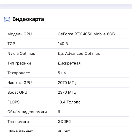
Видеокарта
Модель GPU
GeForce RTX 4050 Mobile 6GB
TGP
140 Вт
Nvidia Optimus
Да, Advanced Optimus
Тип графики
Дискретная
Техпроцесс
5 нм
Частота GPU
2070 МГц
Boost GPU
2370 МГц
FLOPS
13.4 Тфлопс
Объём видеопамяти
6
Тип памяти
GDDR6
Шина данных
96 бит