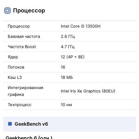
Процессор
Процессор
Intel Core i5 13500H
Базовая частота
2.6 ГГц
Частота Boost
4.7 ГГц
Ядер
12 (4P + 8E)
Потоков
16
Кэш L3
18 МБ
Интегрированная
Intel Iris Xe Graphics (80EU)
графика
Техпроцесс
10 нм
GeekBench v6
Geekbench 6 (одн.)