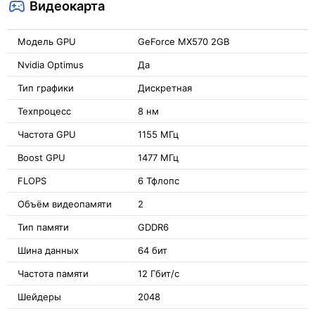
Видеокарта
Модель GPU
GeForce MX570 2GB
Nvidia Optimus
Да
Тип графики
Дискретная
Техпроцесс
8 нм
Частота GPU
1155 МГц
Boost GPU
1477 МГц
FLOPS
6 Тфлопс
Объём видеопамяти
2
Тип памяти
GDDR6
Шина данных
64 бит
Частота памяти
12 Гбит/с
Шейдеры
2048