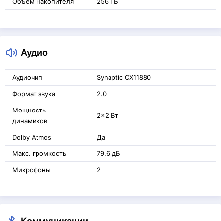
Объём накопителя
256 ГБ
Аудио
Аудиочип
Synaptic CX11880
Формат звука
2.0
Мощность
2x2 Вт
динамиков
Dolby Atmos
Да
Макс. громкость
79.6 дБ
Микрофоны
2
Коммуникации