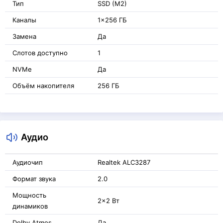
Тип
SSD (M2)
Каналы
1x256 ГБ
Замена
Да
Слотов доступно
1
NVMe
Да
Объём накопителя
256 ГБ
Аудио
Аудиочип
Realtek ALC3287
Формат звука
2.0
Мощность
2x2 Вт
динамиков
Dolby Atmos
Да