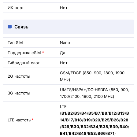
ИК-порт
Нет
Связь
Тип SIM
Nano
Поддержка eSIM
*
Да
Гибридный слот
Нет
GSM/EDGE (850, 900, 1800, 1900
2G частоты
MHz)
UMTS/HSPA+/DC‑HSDPA (850, 900,
3G частоты
1700/2100, 1900, 2100 MHz)
LTE
(
B1
/
B2
/
B3
/
B4
/
B5
/
B7
/
B8
/
B12
/
B13
/
B
LTE частоты
*
14
/
B17
/
B18
/
B19
/
B20
/
B25
/
B26
/
B28
/
B29
/
B30
/
B32
/
B34
/
B38
/
B39
/
B40
/
B41
/
B42
/
B48
/
B53
/
B66
/
B71
)