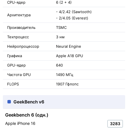
CPU-ядер
6 (2 + 4)
- 4/2.42 (Sawtooth)
Архитектура
- 2/4.05 (Everest)
Производитель
TSMC
Техпроцесс
3 нм
Нейропроцессор
Neural Engine
Графика
Apple A18 GPU
GPU-ядер
640
Частота GPU
1490 МГц
FLOPS
1907 Гфлопс
GeekBench v6
Geekbench 6 (одн.)
Apple iPhone 16
3283