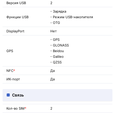
Версия USB
2
- Зарядка
Функции USB
- Режим USB-накопителя
- OTG
DisplayPort
Нет
- GPS
- GLONASS
GPS
- Beidou
- Galileo
- QZSS
NFC
*
Да
ИК-порт
Да
Связь
Кол-во SIM
*
2