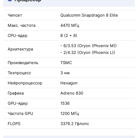
Чипсет
Qualcomm Snapdragon 8 Elite
Макс. частота
4470 МГц
CPU-ядер
8 (2 + 6)
- 6/3.53 (Oryon (Phoenix M))
Архитектура
- 2/4.32 (Oryon (Phoenix L))
Производитель
TSMC
Техпроцесс
3 нм
Нейропроцессор
Hexagon
Графика
Adreno 830
GPU-ядер
1536
Частота GPU
1200 МГц
FLOPS
3379.2 Гфлопс