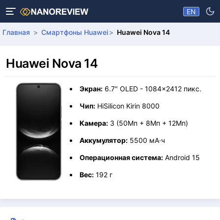
EN
Главная
Смартфоны Huawei
Huawei Nova 14
Huawei Nova 14
Экран:
6.7" OLED - 1084x2412 пикс.
Чип:
HiSilicon Kirin 8000
Камера:
3 (50Мп + 8Мп + 12Мп)
Аккумулятор:
5500 мА·ч
Операционная система:
Android 15
Вес:
192 г