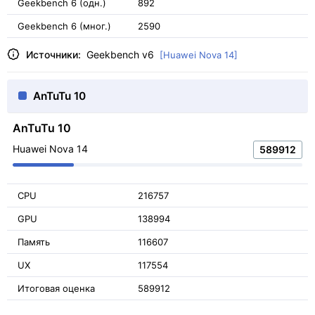
Geekbench 6 (одн.)
892
Geekbench 6 (мног.)
2590
Источники:
Geekbench v6
[Huawei Nova 14]
AnTuTu 10
AnTuTu 10
Huawei Nova 14
589912
CPU
216757
GPU
138994
Память
116607
UX
117554
Итоговая оценка
589912