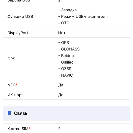
- Зарядка
Функции USB
- Режим USB-накопителя
- OTG
DisplayPort
Нет
- GPS
- GLONASS
- Beidou
GPS
- Galileo
- QZSS
- NAVIC
NFC
*
Да
ИК-порт
Да
Связь
Кол-во SIM
*
2