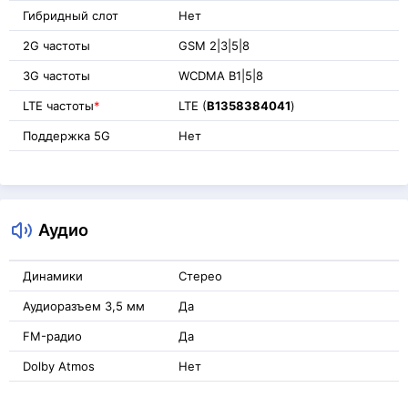
Гибридный слот
Нет
2G частоты
GSM 2|3|5|8
3G частоты
WCDMA B1|5|8
LTE частоты
*
LTE (
B1358384041
)
Поддержка 5G
Нет
Аудио
Динамики
Стерео
Аудиоразъем 3,5 мм
Да
FM-радио
Да
Dolby Atmos
Нет