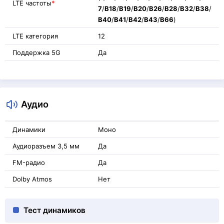
LTE частоты
*
7
/
B18
/
B19
/
B20
/
B26
/
B28
/
B32
/
B38
/
B40
/
B41
/
B42
/
B43
/
B66
)
LTE категория
12
Поддержка 5G
Да
Аудио
Динамики
Моно
Аудиоразъем 3,5 мм
Да
FM-радио
Да
Dolby Atmos
Нет
Тест динамиков