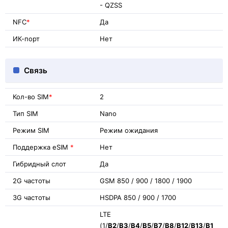
- QZSS
NFC
*
Да
ИК-порт
Нет
Связь
Кол-во SIM
*
2
Тип SIM
Nano
Режим SIM
Режим ожидания
Поддержка eSIM
*
Нет
Гибридный слот
Да
2G частоты
GSM 850 / 900 / 1800 / 1900
3G частоты
HSDPA 850 / 900 / 1700
LTE
(1/
B2
/
B3
/
B4
/
B5
/
B7
/
B8
/
B12
/
B13
/
B1