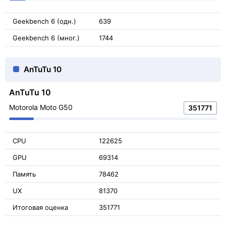
Geekbench 6 (одн.)
639
Geekbench 6 (мног.)
1744
AnTuTu 10
AnTuTu 10
Motorola Moto G50
351771
CPU
122625
GPU
69314
Память
78462
UX
81370
Итоговая оценка
351771