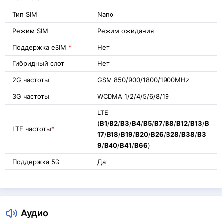
Тип SIM
Nano
Режим SIM
Режим ожидания
Поддержка eSIM
*
Нет
Гибридный слот
Нет
2G частоты
GSM 850/900/1800/1900MHz
3G частоты
WCDMA 1/2/4/5/6/8/19
LTE
(
B1
/
B2
/
B3
/
B4
/
B5
/
B7
/
B8
/
B12
/
B13
/
B
LTE частоты
*
17
/
B18
/
B19
/
B20
/
B26
/
B28
/
B38
/
B3
9
/
B40
/
B41
/
B66
)
Поддержка 5G
Да
Аудио