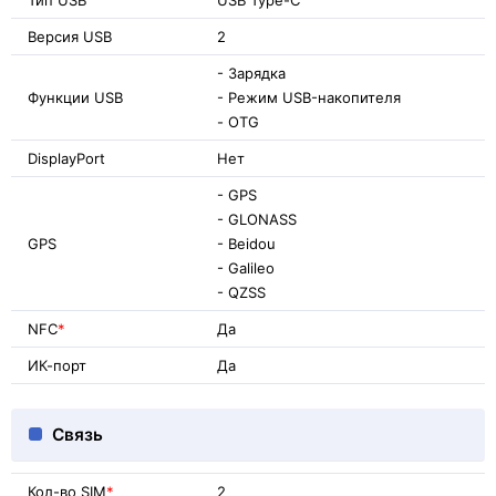
Версия USB
2
- Зарядка
Функции USB
- Режим USB-накопителя
- OTG
DisplayPort
Нет
- GPS
- GLONASS
GPS
- Beidou
- Galileo
- QZSS
NFC
*
Да
ИК-порт
Да
Связь
Кол-во SIM
*
2