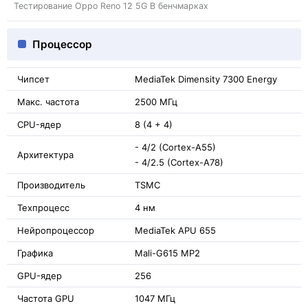
Тестирование Oppo Reno 12 5G В бенчмарках
Процессор
Чипсет
MediaTek Dimensity 7300 Energy
Макс. частота
2500 МГц
CPU-ядер
8 (4 + 4)
- 4/2 (Cortex-A55)
Архитектура
- 4/2.5 (Cortex-A78)
Производитель
TSMC
Техпроцесс
4 нм
Нейропроцессор
MediaTek APU 655
Графика
Mali-G615 MP2
GPU-ядер
256
Частота GPU
1047 МГц