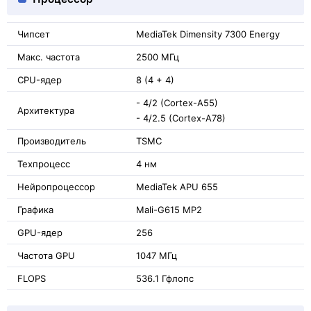
Чипсет
MediaTek Dimensity 7300 Energy
Макс. частота
2500 МГц
CPU-ядер
8 (4 + 4)
- 4/2 (Cortex-A55)
Архитектура
- 4/2.5 (Cortex-A78)
Производитель
TSMC
Техпроцесс
4 нм
Нейропроцессор
MediaTek APU 655
Графика
Mali-G615 MP2
GPU-ядер
256
Частота GPU
1047 МГц
FLOPS
536.1 Гфлопс