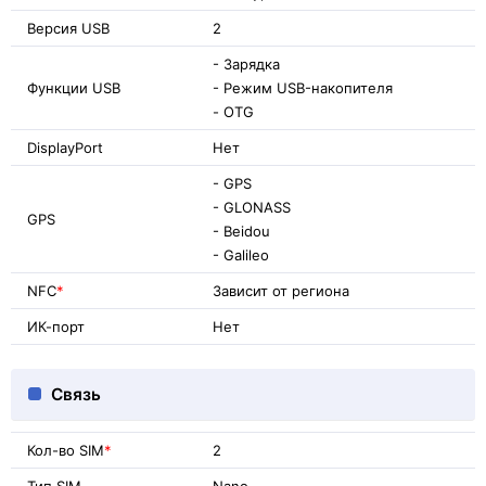
Версия USB
2
- Зарядка
Функции USB
- Режим USB-накопителя
- OTG
DisplayPort
Нет
- GPS
- GLONASS
GPS
- Beidou
- Galileo
NFC
*
Зависит от региона
ИК-порт
Нет
Связь
Кол-во SIM
*
2
Тип SIM
Nano