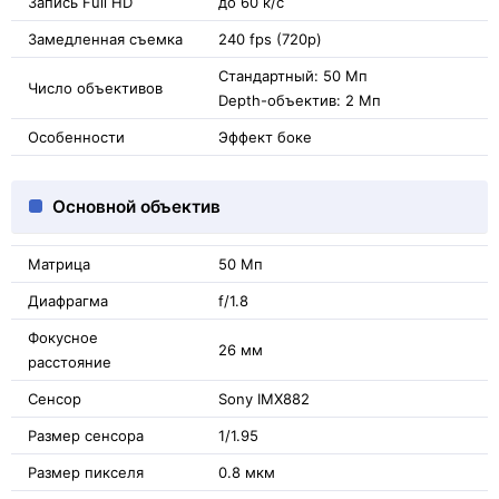
Запись Full HD
до 60 к/с
Замедленная съемка
240 fps (720p)
Стандартный: 50 Мп
Число объективов
Depth-объектив: 2 Мп
Особенности
Эффект боке
Основной объектив
Матрица
50 Мп
Диафрагма
f/1.8
Фокусное
26 мм
расстояние
Сенсор
Sony IMX882
Размер сенсора
1/1.95
Размер пикселя
0.8 мкм