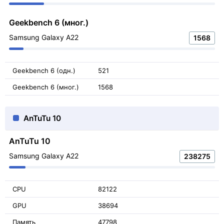
Geekbench 6 (мног.)
Samsung Galaxy A22
1568
Geekbench 6 (одн.)
521
Geekbench 6 (мног.)
1568
AnTuTu 10
AnTuTu 10
Samsung Galaxy A22
238275
CPU
82122
GPU
38694
Память
47798