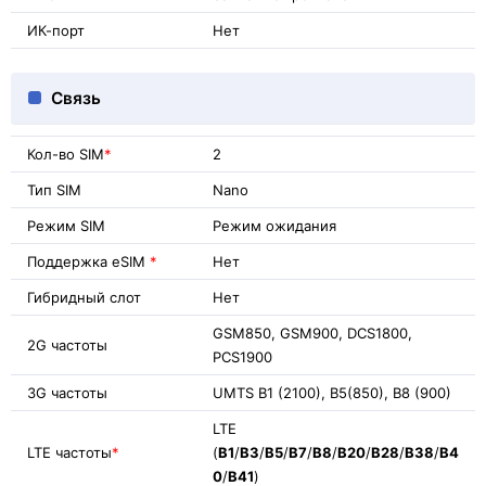
ИК-порт
Нет
Связь
Кол-во SIM
*
2
Тип SIM
Nano
Режим SIM
Режим ожидания
Поддержка eSIM
*
Нет
Гибридный слот
Нет
GSM850, GSM900, DCS1800,
2G частоты
PCS1900
3G частоты
UMTS B1 (2100), B5(850), B8 (900)
LTE
LTE частоты
*
(
B1
/
B3
/
B5
/
B7
/
B8
/
B20
/
B28
/
B38
/
B4
0
/
B41
)