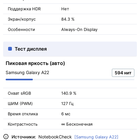
Поддержка HDR
Нет
Экран/корпус
84.3 %
Особенности
Always-On Display
Тест дисплея
Пиковая яркость (авто)
Samsung Galaxy A22
594 нит
Охват sRGB
140.9 %
ШИМ (PWM)
127 Гц
Время отклика
6 мс
Контрастность
∞ Бесконечная
Источники:
NotebookCheck
[Samsung Galaxy A22]