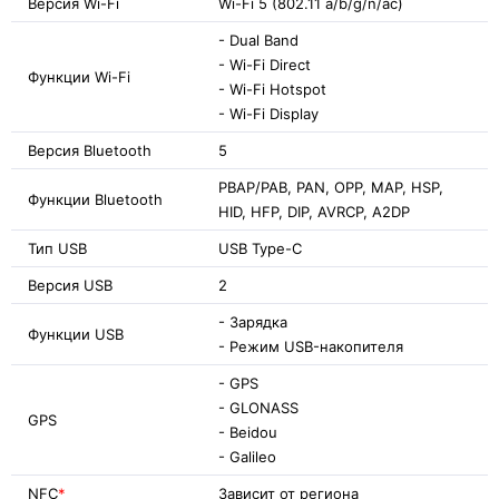
Версия Wi-Fi
Wi-Fi 5 (802.11 a/b/g/n/ac)
- Dual Band
- Wi-Fi Direct
Функции Wi-Fi
- Wi-Fi Hotspot
- Wi-Fi Display
Версия Bluetooth
5
PBAP/PAB, PAN, OPP, MAP, HSP,
Функции Bluetooth
HID, HFP, DIP, AVRCP, A2DP
Тип USB
USB Type-C
Версия USB
2
- Зарядка
Функции USB
- Режим USB-накопителя
- GPS
- GLONASS
GPS
- Beidou
- Galileo
NFC
*
Зависит от региона