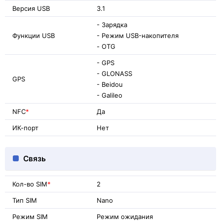
Версия USB
3.1
- Зарядка
Функции USB
- Режим USB-накопителя
- OTG
- GPS
- GLONASS
GPS
- Beidou
- Galileo
NFC
*
Да
ИК-порт
Нет
Связь
Кол-во SIM
*
2
Тип SIM
Nano
Режим SIM
Режим ожидания