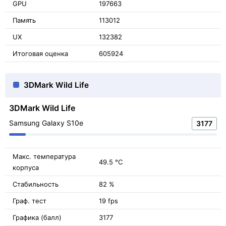
GPU
197663
Память
113012
UX
132382
Итоговая оценка
605924
3DMark Wild Life
3DMark Wild Life
Samsung Galaxy S10e
3177
Макс. температура
49.5 °C
корпуса
Стабильность
82 %
Граф. тест
19 fps
Графика (балл)
3177