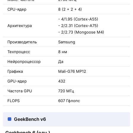
CPU-ядер
8 (2 + 2 + 4)
- 4/1.95 (Cortex-A55)
Архитектура
- 2/2.31 (Cortex-A75)
- 2/2.73 (Mongoose M4)
Производитель
Samsung
Техпроцесс
8 нм
Нейропроцессор
Да
Графика
Mali-G76 MP12
GPU-ядер
432
Частота GPU
720 МГц
FLOPS
607 Гфлопс
GeekBench v6
Geekbench 6 (одн.)