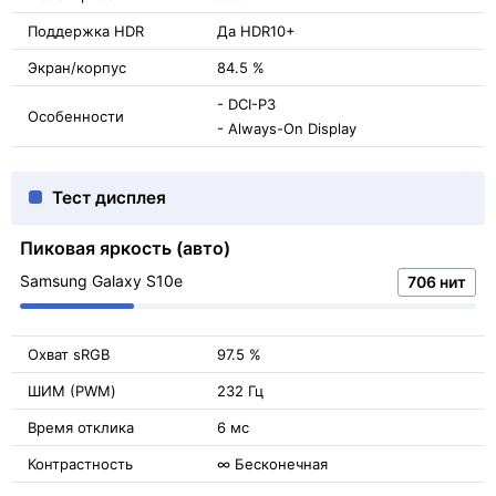
Поддержка HDR
Да HDR10+
Экран/корпус
84.5 %
- DCI-P3
Особенности
- Always-On Display
Тест дисплея
Пиковая яркость (авто)
Samsung Galaxy S10e
706 нит
Охват sRGB
97.5 %
ШИМ (PWM)
232 Гц
Время отклика
6 мс
Контрастность
∞ Бесконечная