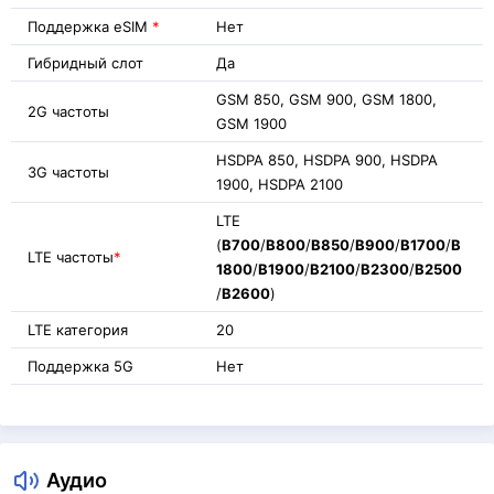
Поддержка eSIM
*
Нет
Гибридный слот
Да
GSM 850, GSM 900, GSM 1800,
2G частоты
GSM 1900
HSDPA 850, HSDPA 900, HSDPA
3G частоты
1900, HSDPA 2100
LTE
(
B700
/
B800
/
B850
/
B900
/
B1700
/
B
LTE частоты
*
1800
/
B1900
/
B2100
/
B2300
/
B2500
/
B2600
)
LTE категория
20
Поддержка 5G
Нет
Аудио