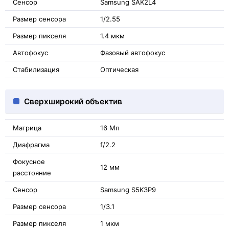
Сенсор
Samsung SAK2L4
Размер сенсора
1/2.55
Размер пикселя
1.4 мкм
Автофокус
Фазовый автофокус
Стабилизация
Оптическая
Сверхширокий объектив
Матрица
16 Мп
Диафрагма
f/2.2
Фокусное
12 мм
расстояние
Сенсор
Samsung S5K3P9
Размер сенсора
1/3.1
Размер пикселя
1 мкм