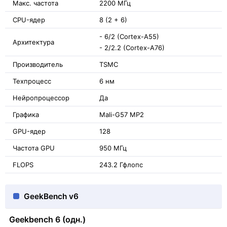
Макс. частота
2200 МГц
CPU-ядер
8 (2 + 6)
- 6/2 (Cortex-A55)
Архитектура
- 2/2.2 (Cortex-A76)
Производитель
TSMC
Техпроцесс
6 нм
Нейропроцессор
Да
Графика
Mali-G57 MP2
GPU-ядер
128
Частота GPU
950 МГц
FLOPS
243.2 Гфлопс
GeekBench v6
Geekbench 6 (одн.)