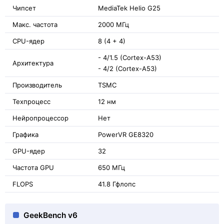
Чипсет
MediaTek Helio G25
Макс. частота
2000 МГц
CPU-ядер
8 (4 + 4)
- 4/1.5 (Cortex-A53)
Архитектура
- 4/2 (Cortex-A53)
Производитель
TSMC
Техпроцесс
12 нм
Нейропроцессор
Нет
Графика
PowerVR GE8320
GPU-ядер
32
Частота GPU
650 МГц
FLOPS
41.8 Гфлопс
GeekBench v6