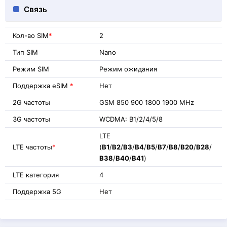
Связь
Кол-во SIM
*
2
Тип SIM
Nano
Режим SIM
Режим ожидания
Поддержка eSIM
*
Нет
2G частоты
GSM 850 900 1800 1900 MHz
3G частоты
WCDMA: B1/2/4/5/8
LTE
LTE частоты
*
(
B1
/
B2
/
B3
/
B4
/
B5
/
B7
/
B8
/
B20
/
B28
/
B38
/
B40
/
B41
)
LTE категория
4
Поддержка 5G
Нет