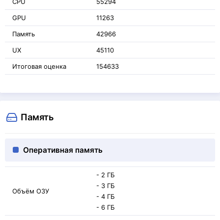
CPU
55294
GPU
11263
Память
42966
UX
45110
Итоговая оценка
154633
Память
Оперативная память
- 2 ГБ
- 3 ГБ
Объём ОЗУ
- 4 ГБ
- 6 ГБ