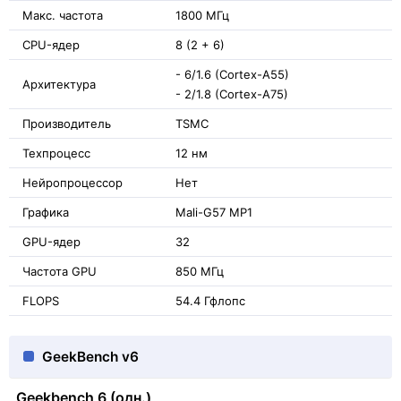
Макс. частота
1800 МГц
CPU-ядер
8 (2 + 6)
- 6/1.6 (Cortex-A55)
Архитектура
- 2/1.8 (Cortex-A75)
Производитель
TSMC
Техпроцесс
12 нм
Нейропроцессор
Нет
Графика
Mali-G57 MP1
GPU-ядер
32
Частота GPU
850 МГц
FLOPS
54.4 Гфлопс
GeekBench v6
Geekbench 6 (одн.)