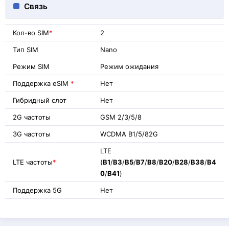
Связь
Кол-во SIM
*
2
Тип SIM
Nano
Режим SIM
Режим ожидания
Поддержка eSIM
*
Нет
Гибридный слот
Нет
2G частоты
GSM 2/3/5/8
3G частоты
WCDMA B1/5/82G
LTE
LTE частоты
*
(
B1
/
B3
/
B5
/
B7
/
B8
/
B20
/
B28
/
B38
/
B4
0
/
B41
)
Поддержка 5G
Нет