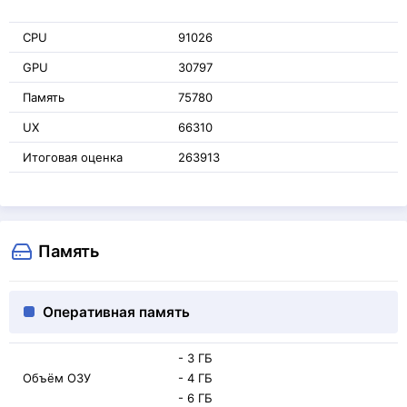
CPU
91026
GPU
30797
Память
75780
UX
66310
Итоговая оценка
263913
Память
Оперативная память
- 3 ГБ
Объём ОЗУ
- 4 ГБ
- 6 ГБ