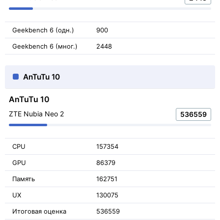
Geekbench 6 (одн.)
900
Geekbench 6 (мног.)
2448
AnTuTu 10
AnTuTu 10
ZTE Nubia Neo 2
536559
CPU
157354
GPU
86379
Память
162751
UX
130075
Итоговая оценка
536559