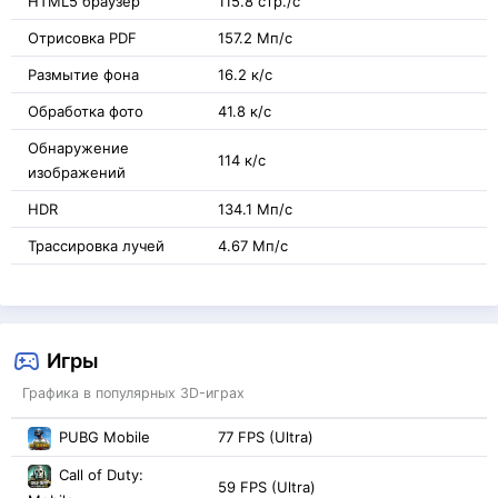
HTML5 браузер
115.8 стр./с
Отрисовка PDF
157.2 Мп/с
Размытие фона
16.2 к/с
Обработка фото
41.8 к/с
Обнаружение
114 к/с
изображений
HDR
134.1 Мп/с
Трассировка лучей
4.67 Мп/с
Игры
Графика в популярных 3D-играх
PUBG Mobile
77 FPS (Ultra)
Call of Duty:
59 FPS (Ultra)