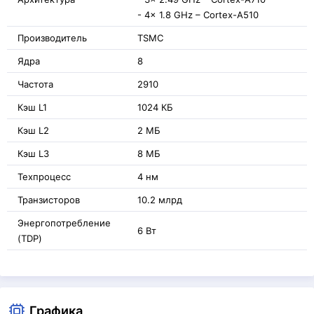
- 4x 1.8 GHz – Cortex-A510
Производитель
TSMC
Ядра
8
Частота
2910
Кэш L1
1024 КБ
Кэш L2
2 МБ
Кэш L3
8 МБ
Техпроцесс
4 нм
Транзисторов
10.2 млрд
Энергопотребление
6 Вт
(TDP)
Графика