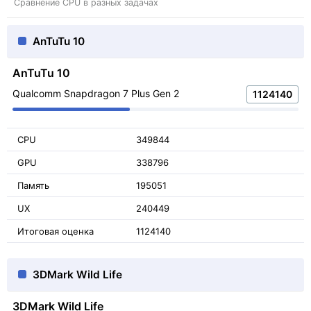
Сравнение CPU в разных задачах
AnTuTu 10
AnTuTu 10
Qualcomm Snapdragon 7 Plus Gen 2
1124140
CPU
349844
GPU
338796
Память
195051
UX
240449
Итоговая оценка
1124140
3DMark Wild Life
3DMark Wild Life