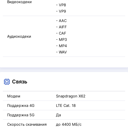
Видеокодеки
- VP8
- VP9
- AAC
- AIFF
- CAF
Аудиокодеки
- MP3
- MP4
- WAV
Связь
Модем
Snapdragon X62
Поддержка 4G
LTE Cat. 18
Поддержка 5G
Да
Скорость скачивания
до 4400 МБ/с