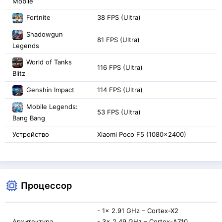
Mobile
Fortnite
38 FPS (Ultra)
Shadowgun
81 FPS (Ultra)
Legends
World of Tanks
116 FPS (Ultra)
Blitz
Genshin Impact
114 FPS (Ultra)
Mobile Legends:
53 FPS (Ultra)
Bang Bang
Устройство
Xiaomi Poco F5 (1080x2400)
Процессор
- 1x 2.91 GHz – Cortex-X2
Архитектура
- 3x 2.49 GHz – Cortex-A710