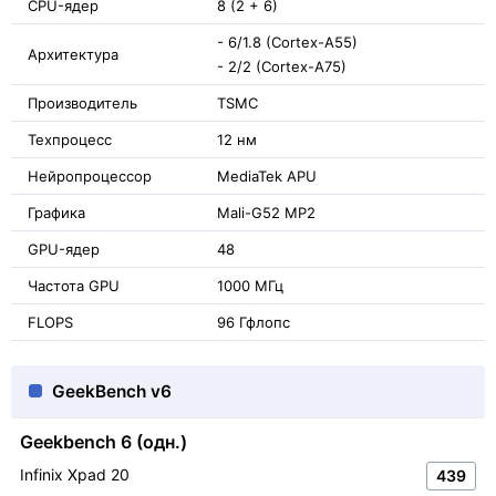
CPU-ядер
8 (2 + 6)
- 6/1.8 (Cortex-A55)
Архитектура
- 2/2 (Cortex-A75)
Производитель
TSMC
Техпроцесс
12 нм
Нейропроцессор
MediaTek APU
Графика
Mali-G52 MP2
GPU-ядер
48
Частота GPU
1000 МГц
FLOPS
96 Гфлопс
GeekBench v6
Geekbench 6 (одн.)
Infinix Xpad 20
439