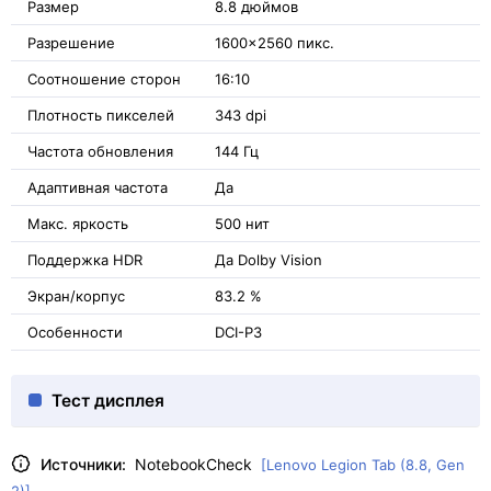
Размер
8.8 дюймов
Разрешение
1600x2560 пикс.
Соотношение сторон
16:10
Плотность пикселей
343 dpi
Частота обновления
144 Гц
Адаптивная частота
Да
Макс. яркость
500 нит
Поддержка HDR
Да Dolby Vision
Экран/корпус
83.2 %
Особенности
DCI-P3
Тест дисплея
Источники:
NotebookCheck
[Lenovo Legion Tab (8.8, Gen
2)]